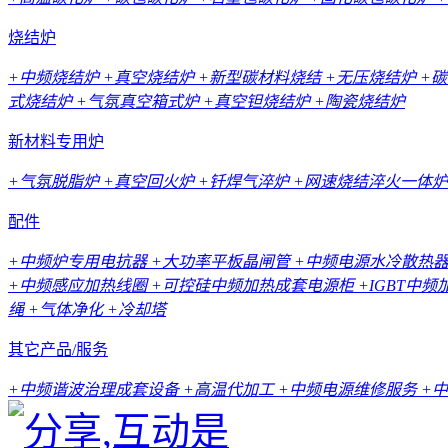
烧结炉
+中频烧结炉
+真空烧结炉
+新型碳材料烧结
+无压烧结炉
+
式烧结炉
+气氛真空箱式炉
+真空钽烧结炉
+陶瓷烧结炉
新材料专用炉
+气氛脱脂炉
+真空回火炉
+钎焊气淬炉
+网速烧结淬火一体炉
配件
+中频炉专用电抗器
+大功率平板晶闸管
+中频电源水冷散热
+中频感应加热线圈
+可控硅中频加热成套电源柜
+IGBT中
绳
+气体净化
+冷却塔
其它产品/服务
+中频谐波治理成套设备
+高温代加工
+中频电源维修服务
+