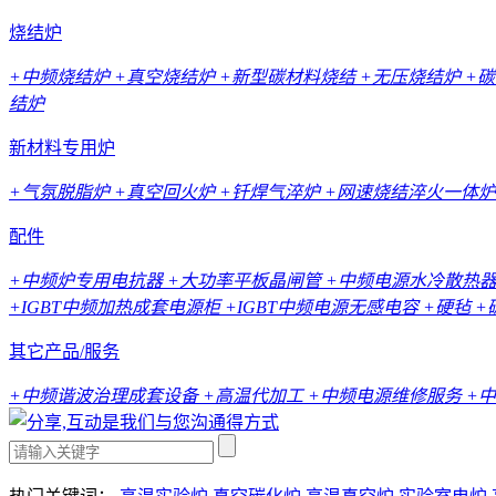
烧结炉
+中频烧结炉
+真空烧结炉
+新型碳材料烧结
+无压烧结炉
+
结炉
新材料专用炉
+气氛脱脂炉
+真空回火炉
+钎焊气淬炉
+网速烧结淬火一体炉
配件
+中频炉专用电抗器
+大功率平板晶闸管
+中频电源水冷散热
+IGBT中频加热成套电源柜
+IGBT中频电源无感电容
+硬毡
+
其它产品/服务
+中频谐波治理成套设备
+高温代加工
+中频电源维修服务
+