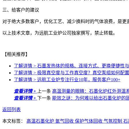
三、给客户的建议
对于绝大多数客户，优化工艺、减少换料时的气体浪费，是更
以上技术文章，为远航工业炉公司独家撰写，禁止转载。
【相关推荐】
了解详情 >
石墨发热体的规格、连接方式、更换便捷性
了解详情 >
极限真空度与工作真空度？真空泵组如何配
了解详情 >
远航工业炉专注行业10年，服务客户100+
查看详情 +
上一条
高温测量的眼睛：石墨化炉红外测温
查看详情 +
下一条
能效之谜：为何难以给出石墨化炉的
返回列表
本文标签：
高温石墨化炉
氩气回收
保护气体回收
气氛控制
石