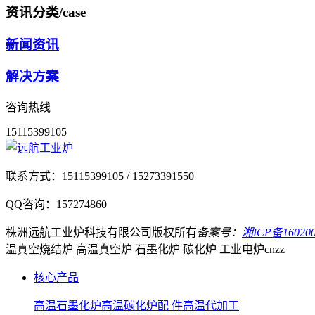
资讯分类
/case
新闻资讯
解决方案
咨询热线
15115399105
联系方式：
15115399105 / 15273391550
QQ咨询：
157274860
株洲远航工业炉科技有限公司
版权所有
备案号：
湘ICP备160200
温真空烧结炉 高温真空炉 石墨化炉 碳化炉 工业电炉
cnzz
核心产品
高温石墨化炉
高温碳化炉
配 件
高温代加工