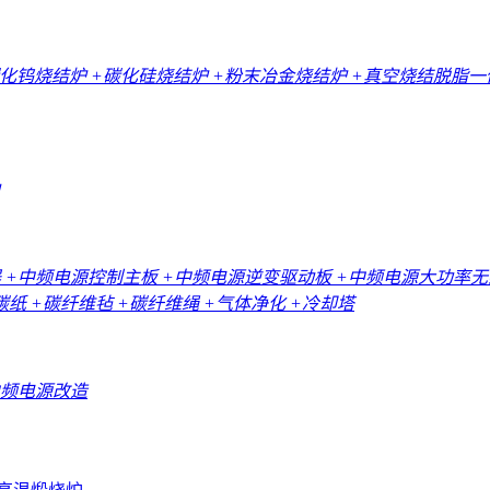
碳化钨烧结炉
+碳化硅烧结炉
+粉末冶金烧结炉
+真空烧结脱脂
器
+中频电源控制主板
+中频电源逆变驱动板
+中频电源大功率
碳纸
+碳纤维毡
+碳纤维绳
+气体净化
+冷却塔
中频电源改造