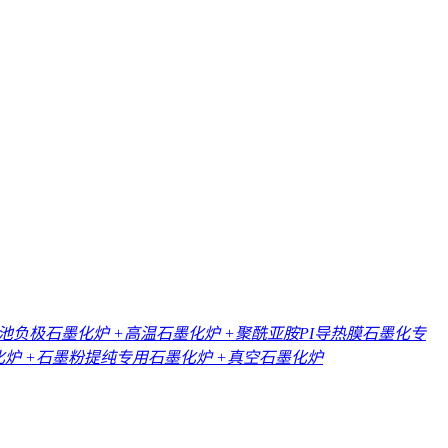
电池负极石墨化炉
+高温石墨化炉
+聚酰亚胺PI导热膜石墨化专
化炉
+石墨粉提纯专用石墨化炉
+真空石墨化炉