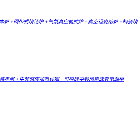
一体炉
+网带式烧结炉
+气氛真空箱式炉
+真空钽烧结炉
+陶瓷烧
无感电阻
+中频感应加热线圈
+可控硅中频加热成套电源柜