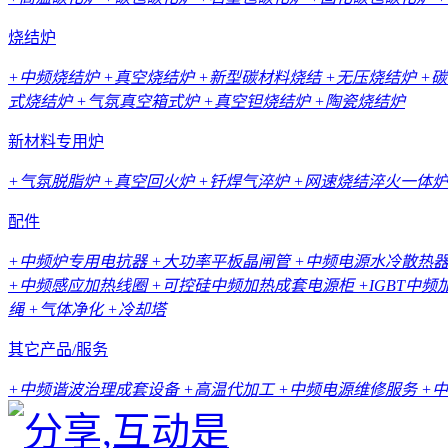
烧结炉
+中频烧结炉
+真空烧结炉
+新型碳材料烧结
+无压烧结炉
+
式烧结炉
+气氛真空箱式炉
+真空钽烧结炉
+陶瓷烧结炉
新材料专用炉
+气氛脱脂炉
+真空回火炉
+钎焊气淬炉
+网速烧结淬火一体炉
配件
+中频炉专用电抗器
+大功率平板晶闸管
+中频电源水冷散热
+中频感应加热线圈
+可控硅中频加热成套电源柜
+IGBT中
绳
+气体净化
+冷却塔
其它产品/服务
+中频谐波治理成套设备
+高温代加工
+中频电源维修服务
+