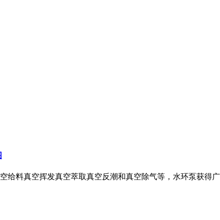
图
空给料真空挥发真空萃取真空反潮和真空除气等，水环泵获得广