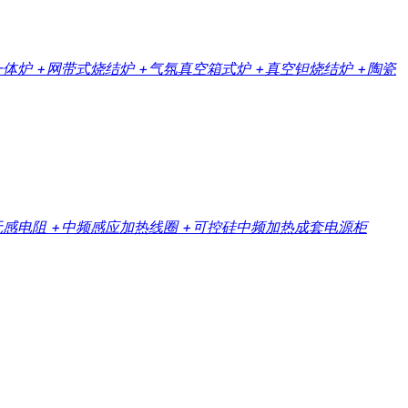
一体炉
+网带式烧结炉
+气氛真空箱式炉
+真空钽烧结炉
+陶瓷
无感电阻
+中频感应加热线圈
+可控硅中频加热成套电源柜