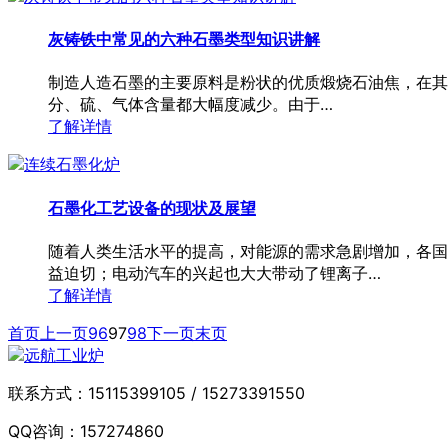
灰铸铁中常见的六种石墨类型知识讲解
制造人造石墨的主要原料是粉状的优质煅烧石油焦，在其
分、硫、气体含量都大幅度减少。由于…
了解详情
石墨化工艺设备的现状及展望
随着人类生活水平的提高，对能源的需求急剧增加，各国
益迫切；电动汽车的兴起也大大带动了锂离子…
了解详情
首页
上一页
96
97
98
下一页
末页
联系方式：
15115399105 / 15273391550
QQ咨询：
157274860