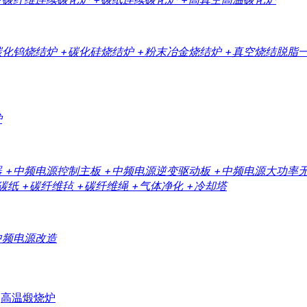
碳化钨烧结炉
+碳化硅烧结炉
+粉末冶金烧结炉
+真空烧结脱脂
炉
器
+中频电源控制主板
+中频电源逆变驱动板
+中频电源大功率
碳纸
+碳纤维毡
+碳纤维绳
+气体净化
+冷却塔
中频电源改造
高温煅烧炉