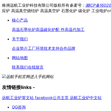
株洲远航工业炉科技有限公司
版权所有
备案号：
湘ICP备16020
应炉 高温真空烧结炉 高温真空炉 石墨化炉 碳化炉 工业电炉
c
核心产品
高温石墨化炉
高温碳化炉
配 件
高温代加工
关于我们
企业简介
工厂环境
技术支持
合作品牌
网站地图
联系我们
在线留言
进入手机网站
友情链接
links
-
远航工业炉英文站
facebook公共主页
远航工业炉中文站
QQ咨询