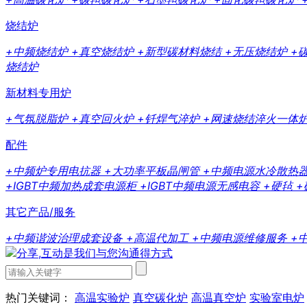
烧结炉
+中频烧结炉
+真空烧结炉
+新型碳材料烧结
+无压烧结炉
+
烧结炉
新材料专用炉
+气氛脱脂炉
+真空回火炉
+钎焊气淬炉
+网速烧结淬火一体
配件
+中频炉专用电抗器
+大功率平板晶闸管
+中频电源水冷散热
+IGBT中频加热成套电源柜
+IGBT中频电源无感电容
+硬毡
+
其它产品/服务
+中频谐波治理成套设备
+高温代加工
+中频电源维修服务
+
热门关键词：
高温实验炉
真空碳化炉
高温真空炉
实验室电炉