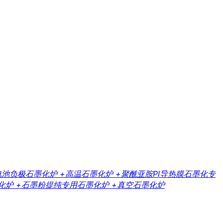
电池负极石墨化炉
+高温石墨化炉
+聚酰亚胺PI导热膜石墨化专
化炉
+石墨粉提纯专用石墨化炉
+真空石墨化炉