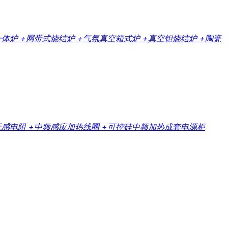
一体炉
+网带式烧结炉
+气氛真空箱式炉
+真空钽烧结炉
+陶瓷
无感电阻
+中频感应加热线圈
+可控硅中频加热成套电源柜