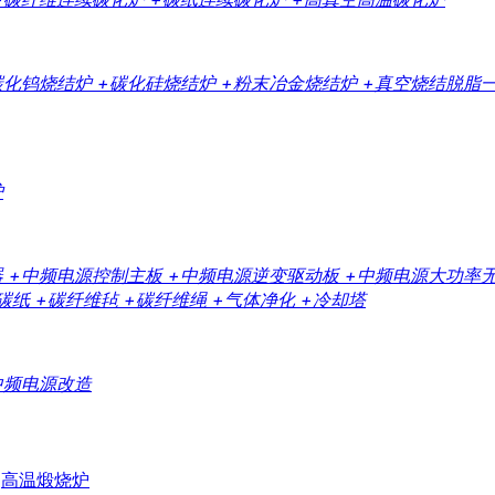
碳化钨烧结炉
+碳化硅烧结炉
+粉末冶金烧结炉
+真空烧结脱脂
炉
器
+中频电源控制主板
+中频电源逆变驱动板
+中频电源大功率
碳纸
+碳纤维毡
+碳纤维绳
+气体净化
+冷却塔
中频电源改造
高温煅烧炉