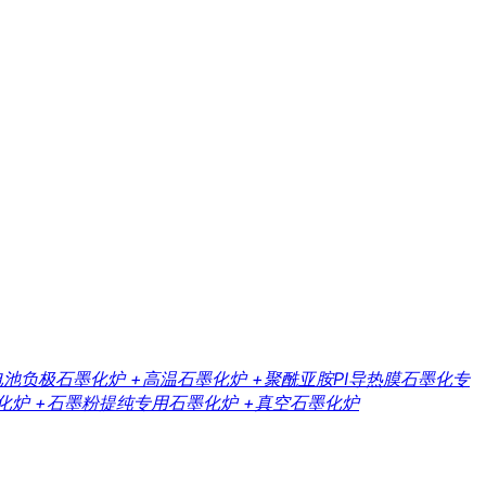
电池负极石墨化炉
+高温石墨化炉
+聚酰亚胺PI导热膜石墨化专
化炉
+石墨粉提纯专用石墨化炉
+真空石墨化炉