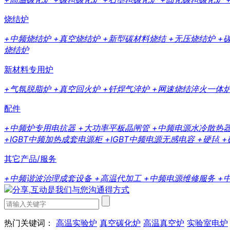
烧结炉
+中频烧结炉
+真空烧结炉
+新型碳材料烧结
+无压烧结炉
+
烧结炉
新材料专用炉
+气氛脱脂炉
+真空回火炉
+钎焊气淬炉
+网速烧结淬火一体
配件
+中频炉专用电抗器
+大功率平板晶闸管
+中频电源水冷散热
+IGBT中频加热成套电源柜
+IGBT中频电源无感电容
+硬毡
+
其它产品/服务
+中频谐波治理成套设备
+高温代加工
+中频电源维修服务
+
热门关键词：
高温实验炉
真空碳化炉
高温真空炉
实验室电炉