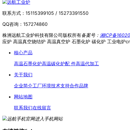
联系方式：
15115399105 / 15273391550
QQ咨询：
157274860
株洲远航工业炉科技有限公司
版权所有
备案号：
湘ICP备16020
应炉 高温真空烧结炉 高温真空炉 石墨化炉 碳化炉 工业电炉
c
核心产品
高温石墨化炉
高温碳化炉
配 件
高温代加工
关于我们
企业简介
工厂环境
技术支持
合作品牌
网站地图
联系我们
在线留言
进入手机网站