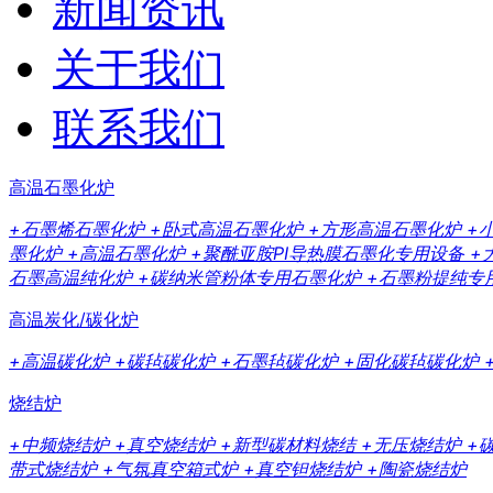
新闻资讯
关于我们
联系我们
高温石墨化炉
+石墨烯石墨化炉
+卧式高温石墨化炉
+方形高温石墨化炉
+
墨化炉
+高温石墨化炉
+聚酰亚胺PI导热膜石墨化专用设备
+
石墨高温纯化炉
+碳纳米管粉体专用石墨化炉
+石墨粉提纯专
高温炭化/碳化炉
+高温碳化炉
+碳毡碳化炉
+石墨毡碳化炉
+固化碳毡碳化炉
烧结炉
+中频烧结炉
+真空烧结炉
+新型碳材料烧结
+无压烧结炉
+
带式烧结炉
+气氛真空箱式炉
+真空钽烧结炉
+陶瓷烧结炉