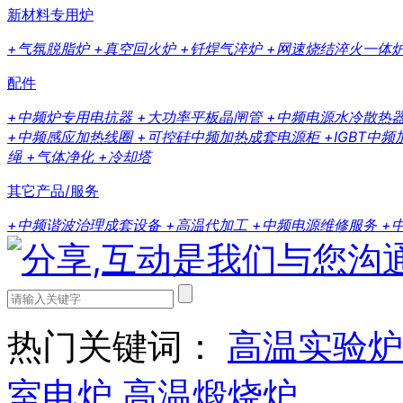
新材料专用炉
+气氛脱脂炉
+真空回火炉
+钎焊气淬炉
+网速烧结淬火一体
配件
+中频炉专用电抗器
+大功率平板晶闸管
+中频电源水冷散热
+中频感应加热线圈
+可控硅中频加热成套电源柜
+IGBT中
绳
+气体净化
+冷却塔
其它产品/服务
+中频谐波治理成套设备
+高温代加工
+中频电源维修服务
+
热门关键词：
高温实验炉
室电炉
高温煅烧炉