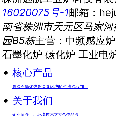
16020075号-1
邮箱：heju
南省株洲市天元区马家河
园B5栋
主营：中频感应炉
石墨化炉 碳化炉 工业电
核心产品
高温石墨化炉
高温碳化炉
配 件
高温代加工
关于我们
企业简介
工厂环境
技术支持
合作品牌