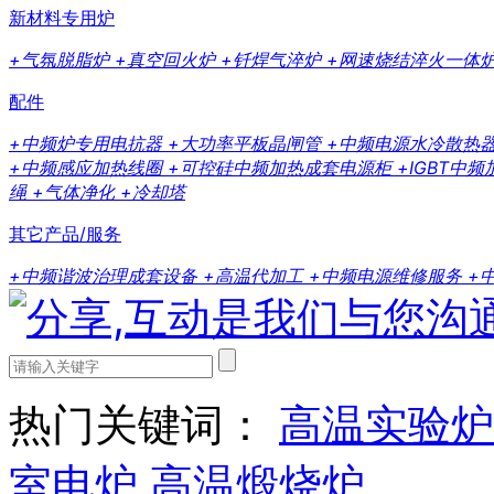
新材料专用炉
+气氛脱脂炉
+真空回火炉
+钎焊气淬炉
+网速烧结淬火一体
配件
+中频炉专用电抗器
+大功率平板晶闸管
+中频电源水冷散热
+中频感应加热线圈
+可控硅中频加热成套电源柜
+IGBT中
绳
+气体净化
+冷却塔
其它产品/服务
+中频谐波治理成套设备
+高温代加工
+中频电源维修服务
+
热门关键词：
高温实验炉
室电炉
高温煅烧炉