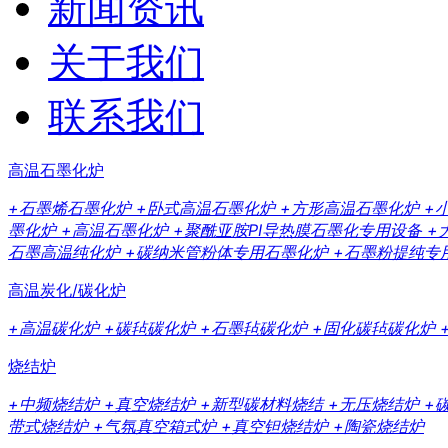
新闻资讯
关于我们
联系我们
高温石墨化炉
+石墨烯石墨化炉
+卧式高温石墨化炉
+方形高温石墨化炉
+
墨化炉
+高温石墨化炉
+聚酰亚胺PI导热膜石墨化专用设备
+
石墨高温纯化炉
+碳纳米管粉体专用石墨化炉
+石墨粉提纯专
高温炭化/碳化炉
+高温碳化炉
+碳毡碳化炉
+石墨毡碳化炉
+固化碳毡碳化炉
烧结炉
+中频烧结炉
+真空烧结炉
+新型碳材料烧结
+无压烧结炉
+
带式烧结炉
+气氛真空箱式炉
+真空钽烧结炉
+陶瓷烧结炉