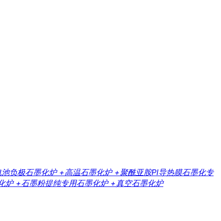
电池负极石墨化炉
+高温石墨化炉
+聚酰亚胺PI导热膜石墨化专
化炉
+石墨粉提纯专用石墨化炉
+真空石墨化炉