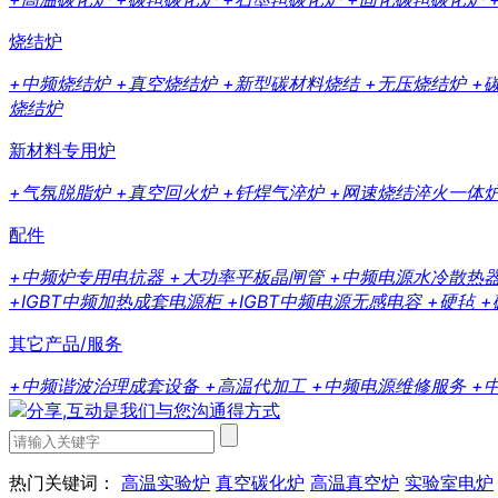
烧结炉
+中频烧结炉
+真空烧结炉
+新型碳材料烧结
+无压烧结炉
+
烧结炉
新材料专用炉
+气氛脱脂炉
+真空回火炉
+钎焊气淬炉
+网速烧结淬火一体
配件
+中频炉专用电抗器
+大功率平板晶闸管
+中频电源水冷散热
+IGBT中频加热成套电源柜
+IGBT中频电源无感电容
+硬毡
+
其它产品/服务
+中频谐波治理成套设备
+高温代加工
+中频电源维修服务
+
热门关键词：
高温实验炉
真空碳化炉
高温真空炉
实验室电炉