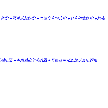
一体炉
+网带式烧结炉
+气氛真空箱式炉
+真空钽烧结炉
+陶瓷
无感电阻
+中频感应加热线圈
+可控硅中频加热成套电源柜