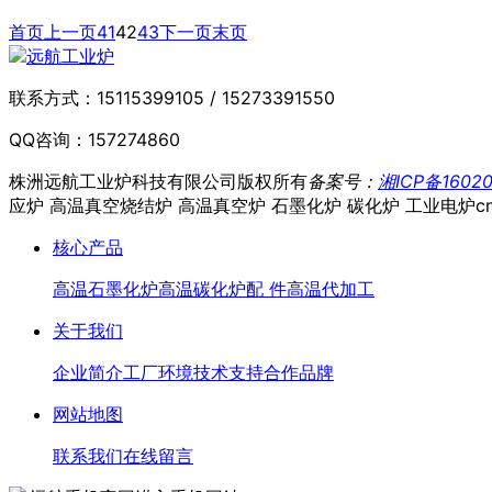
首页
上一页
41
42
43
下一页
末页
联系方式：
15115399105 / 15273391550
QQ咨询：
157274860
株洲远航工业炉科技有限公司
版权所有
备案号：
湘ICP备16020
应炉 高温真空烧结炉 高温真空炉 石墨化炉 碳化炉 工业电炉
c
核心产品
高温石墨化炉
高温碳化炉
配 件
高温代加工
关于我们
企业简介
工厂环境
技术支持
合作品牌
网站地图
联系我们
在线留言