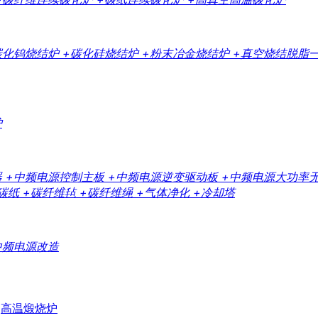
碳化钨烧结炉
+碳化硅烧结炉
+粉末冶金烧结炉
+真空烧结脱脂
炉
器
+中频电源控制主板
+中频电源逆变驱动板
+中频电源大功率
碳纸
+碳纤维毡
+碳纤维绳
+气体净化
+冷却塔
中频电源改造
高温煅烧炉