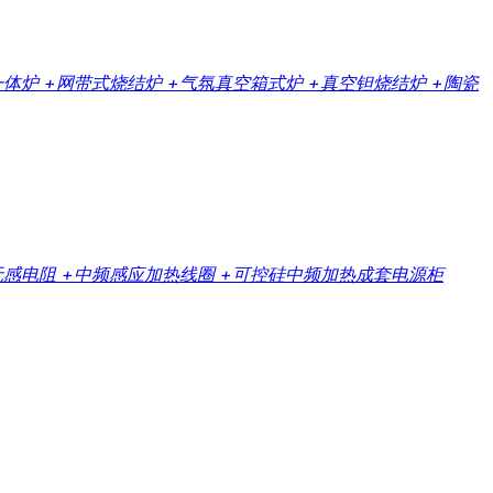
一体炉
+网带式烧结炉
+气氛真空箱式炉
+真空钽烧结炉
+陶瓷
无感电阻
+中频感应加热线圈
+可控硅中频加热成套电源柜