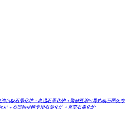
电池负极石墨化炉
+高温石墨化炉
+聚酰亚胺PI导热膜石墨化专
化炉
+石墨粉提纯专用石墨化炉
+真空石墨化炉