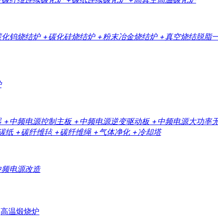
碳化钨烧结炉
+碳化硅烧结炉
+粉末冶金烧结炉
+真空烧结脱脂
炉
器
+中频电源控制主板
+中频电源逆变驱动板
+中频电源大功率
碳纸
+碳纤维毡
+碳纤维绳
+气体净化
+冷却塔
中频电源改造
高温煅烧炉