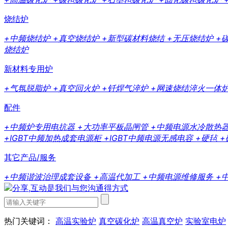
烧结炉
+中频烧结炉
+真空烧结炉
+新型碳材料烧结
+无压烧结炉
+
烧结炉
新材料专用炉
+气氛脱脂炉
+真空回火炉
+钎焊气淬炉
+网速烧结淬火一体
配件
+中频炉专用电抗器
+大功率平板晶闸管
+中频电源水冷散热
+IGBT中频加热成套电源柜
+IGBT中频电源无感电容
+硬毡
+
其它产品/服务
+中频谐波治理成套设备
+高温代加工
+中频电源维修服务
+
热门关键词：
高温实验炉
真空碳化炉
高温真空炉
实验室电炉