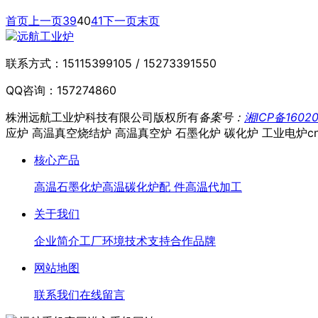
首页
上一页
39
40
41
下一页
末页
联系方式：
15115399105 / 15273391550
QQ咨询：
157274860
株洲远航工业炉科技有限公司
版权所有
备案号：
湘ICP备16020
应炉 高温真空烧结炉 高温真空炉 石墨化炉 碳化炉 工业电炉
c
核心产品
高温石墨化炉
高温碳化炉
配 件
高温代加工
关于我们
企业简介
工厂环境
技术支持
合作品牌
网站地图
联系我们
在线留言