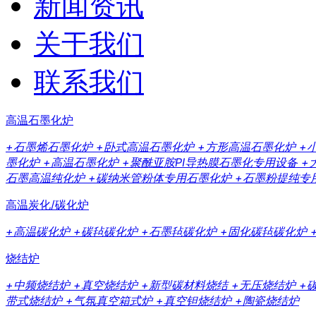
新闻资讯
关于我们
联系我们
高温石墨化炉
+石墨烯石墨化炉
+卧式高温石墨化炉
+方形高温石墨化炉
+
墨化炉
+高温石墨化炉
+聚酰亚胺PI导热膜石墨化专用设备
+
石墨高温纯化炉
+碳纳米管粉体专用石墨化炉
+石墨粉提纯专
高温炭化/碳化炉
+高温碳化炉
+碳毡碳化炉
+石墨毡碳化炉
+固化碳毡碳化炉
烧结炉
+中频烧结炉
+真空烧结炉
+新型碳材料烧结
+无压烧结炉
+
带式烧结炉
+气氛真空箱式炉
+真空钽烧结炉
+陶瓷烧结炉