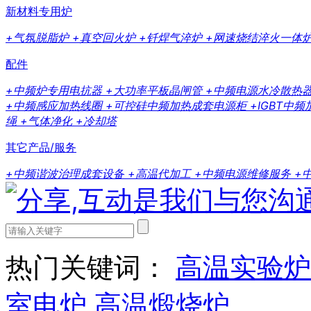
新材料专用炉
+气氛脱脂炉
+真空回火炉
+钎焊气淬炉
+网速烧结淬火一体
配件
+中频炉专用电抗器
+大功率平板晶闸管
+中频电源水冷散热
+中频感应加热线圈
+可控硅中频加热成套电源柜
+IGBT中
绳
+气体净化
+冷却塔
其它产品/服务
+中频谐波治理成套设备
+高温代加工
+中频电源维修服务
+
热门关键词：
高温实验炉
室电炉
高温煅烧炉