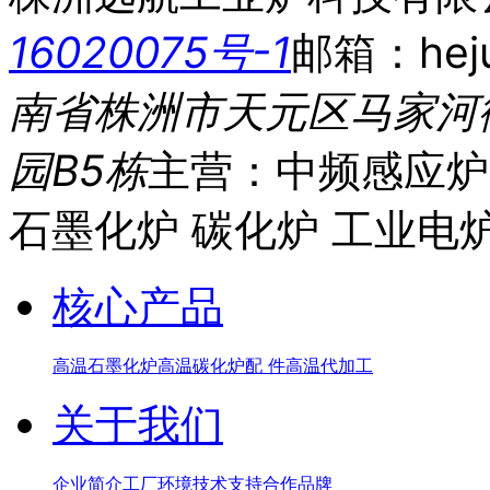
16020075号-1
邮箱：heju
南省株洲市天元区马家河
园B5栋
主营：中频感应炉
石墨化炉 碳化炉 工业电
核心产品
高温石墨化炉
高温碳化炉
配 件
高温代加工
关于我们
企业简介
工厂环境
技术支持
合作品牌