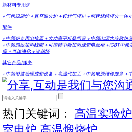
新材料专用炉
+气氛脱脂炉
+真空回火炉
+钎焊气淬炉
+网速烧结淬火一体
配件
+中频炉专用电抗器
+大功率平板晶闸管
+中频电源水冷散热
+中频感应加热线圈
+可控硅中频加热成套电源柜
+IGBT中
绳
+气体净化
+冷却塔
其它产品/服务
+中频谐波治理成套设备
+高温代加工
+中频电源维修服务
+
热门关键词：
高温实验炉
室电炉
高温煅烧炉