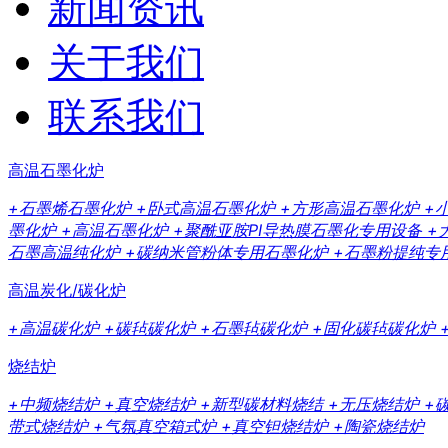
新闻资讯
关于我们
联系我们
高温石墨化炉
+石墨烯石墨化炉
+卧式高温石墨化炉
+方形高温石墨化炉
+
墨化炉
+高温石墨化炉
+聚酰亚胺PI导热膜石墨化专用设备
+
石墨高温纯化炉
+碳纳米管粉体专用石墨化炉
+石墨粉提纯专
高温炭化/碳化炉
+高温碳化炉
+碳毡碳化炉
+石墨毡碳化炉
+固化碳毡碳化炉
烧结炉
+中频烧结炉
+真空烧结炉
+新型碳材料烧结
+无压烧结炉
+
带式烧结炉
+气氛真空箱式炉
+真空钽烧结炉
+陶瓷烧结炉