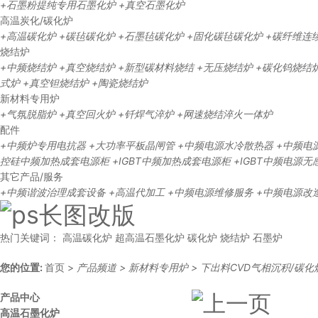
+石墨粉提纯专用石墨化炉
+真空石墨化炉
高温炭化/碳化炉
+高温碳化炉
+碳毡碳化炉
+石墨毡碳化炉
+固化碳毡碳化炉
+碳纤维连
烧结炉
+中频烧结炉
+真空烧结炉
+新型碳材料烧结
+无压烧结炉
+碳化钨烧结
式炉
+真空钽烧结炉
+陶瓷烧结炉
新材料专用炉
+气氛脱脂炉
+真空回火炉
+钎焊气淬炉
+网速烧结淬火一体炉
配件
+中频炉专用电抗器
+大功率平板晶闸管
+中频电源水冷散热器
+中频电
控硅中频加热成套电源柜
+IGBT中频加热成套电源柜
+IGBT中频电源
其它产品/服务
+中频谐波治理成套设备
+高温代加工
+中频电源维修服务
+中频电源改
热门关键词：
高温碳化炉
超高温石墨化炉
碳化炉
烧结炉
石墨炉
您的位置:
首页
>
产品频道
>
新材料专用炉
>
下出料CVD气相沉积/碳化
产品中心
高温石墨化炉