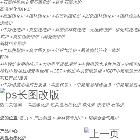
+石墨粉提纯专用石墨化炉
+真空石墨化炉
高温炭化/碳化炉
+高温碳化炉
+碳毡碳化炉
+石墨毡碳化炉
+固化碳毡碳化炉
+碳纤维连
烧结炉
+中频烧结炉
+真空烧结炉
+新型碳材料烧结
+无压烧结炉
+碳化钨烧结
式炉
+真空钽烧结炉
+陶瓷烧结炉
新材料专用炉
+气氛脱脂炉
+真空回火炉
+钎焊气淬炉
+网速烧结淬火一体炉
配件
+中频炉专用电抗器
+大功率平板晶闸管
+中频电源水冷散热器
+中频电
控硅中频加热成套电源柜
+IGBT中频加热成套电源柜
+IGBT中频电源
其它产品/服务
+中频谐波治理成套设备
+高温代加工
+中频电源维修服务
+中频电源改
热门关键词：
高温碳化炉
超高温石墨化炉
碳化炉
烧结炉
石墨炉
您的位置:
首页
>
产品频道
>
新材料专用炉
>
铝镁合金气氛炉
产品中心
高温石墨化炉