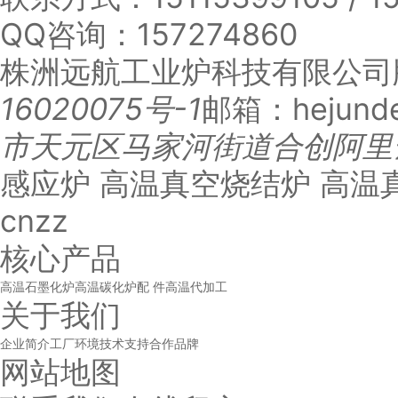
QQ咨询：
157274860
株洲远航工业炉科技有限公司
16020075号-1
邮箱：hejunde
市天元区马家河街道合创阿里
感应炉 高温真空烧结炉 高温
cnzz
核心产品
高温石墨化炉
高温碳化炉
配 件
高温代加工
关于我们
企业简介
工厂环境
技术支持
合作品牌
网站地图