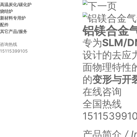
高温炭化/碳化炉
烧结炉
新材料专用炉
配件
铝镁合金
其它产品/服务
专为
SLM/
咨询热线
15115399105
设计的去应
面物理特性
的
变形与开
在线咨询
全国热线
151153991
产品简介
/ 