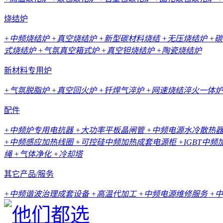
烧结炉
+中频烧结炉
+真空烧结炉
+新型碳材料烧结
+无压烧结炉
+
式烧结炉
+气氛真空箱式炉
+真空钽烧结炉
+陶瓷烧结炉
新材料专用炉
+气氛脱脂炉
+真空回火炉
+钎焊气淬炉
+网速烧结淬火一体炉
配件
+中频炉专用电抗器
+大功率平板晶闸管
+中频电源水冷散热
+中频感应加热线圈
+可控硅中频加热成套电源柜
+IGBT中
绳
+气体净化
+冷却塔
其它产品/服务
+中频谐波治理成套设备
+高温代加工
+中频电源维修服务
+